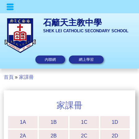
石籬天主教中學
SHEK LEI CATHOLIC SECONDARY SCHOOL
內聯網
網上學習
首頁
»
家課冊
家課冊
1A
1B
1C
1D
2A
2B
2C
2D