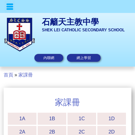
石籬天主教中學
SHEK LEI CATHOLIC SECONDARY SCHOOL
內聯網
網上學習
首頁
»
家課冊
家課冊
1A
1B
1C
1D
2A
2B
2C
2D