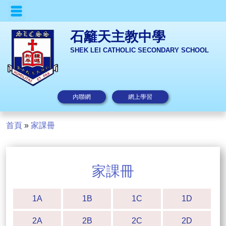
石籬天主教中學
SHEK LEI CATHOLIC SECONDARY SCHOOL
內聯網
網上學習
首頁
»
家課冊
家課冊
1A
1B
1C
1D
2A
2B
2C
2D