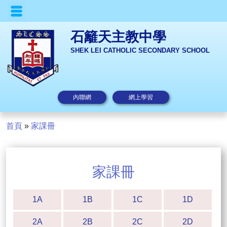
石籬天主教中學
SHEK LEI CATHOLIC SECONDARY SCHOOL
內聯網
網上學習
首頁
»
家課冊
家課冊
1A
1B
1C
1D
2A
2B
2C
2D