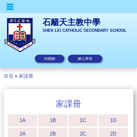
石籬天主教中學
SHEK LEI CATHOLIC SECONDARY SCHOOL
內聯網
網上學習
首頁
»
家課冊
家課冊
1A
1B
1C
1D
2A
2B
2C
2D