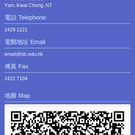
Yam, Kwai Chung, NT
電話 Telephone
2429 1221
電郵地址 Email
email@slc.edu.hk
傳真 Fax
2422 7104
地圖 Map