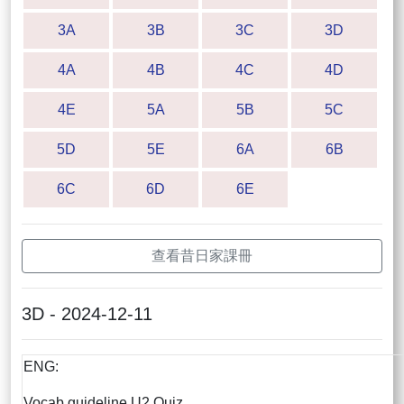
3A
3B
3C
3D
4A
4B
4C
4D
4E
5A
5B
5C
5D
5E
6A
6B
6C
6D
6E
查看昔日家課冊
3D - 2024-12-11
ENG:
Vocab guideline U2 Quiz