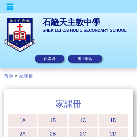
石籬天主教中學
SHEK LEI CATHOLIC SECONDARY SCHOOL
內聯網
網上學習
首頁
»
家課冊
家課冊
1A
1B
1C
1D
2A
2B
2C
2D