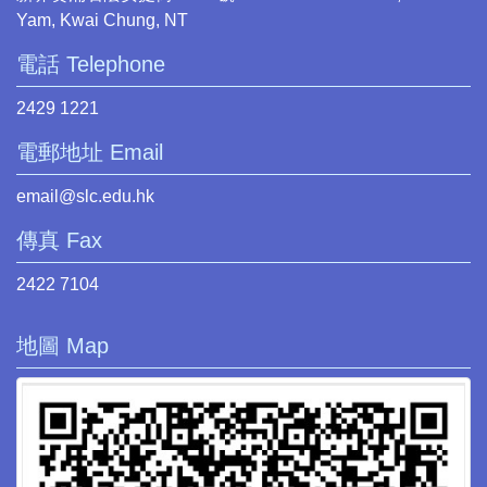
Yam, Kwai Chung, NT
電話 Telephone
2429 1221
電郵地址 Email
email@slc.edu.hk
傳真 Fax
2422 7104
地圖 Map