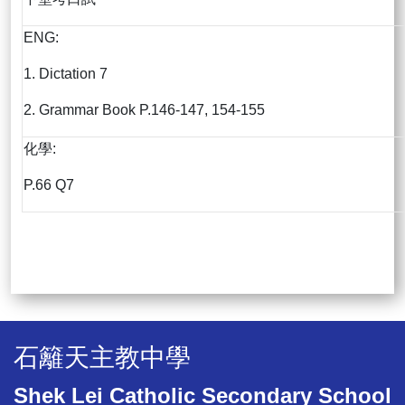
ENG:
1. Dictation 7
2. Grammar Book P.146-147, 154-155
化學:
P.66 Q7
石籬天主教中學
Shek Lei Catholic Secondary School