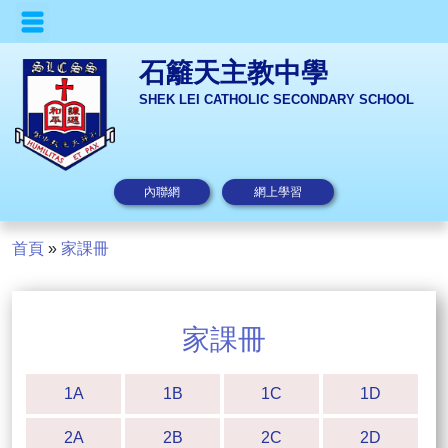
石籬天主教中學
SHEK LEI CATHOLIC SECONDARY SCHOOL
內聯網
網上學習
首頁
»
家課冊
家課冊
1A
1B
1C
1D
2A
2B
2C
2D