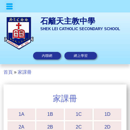
石籬天主教中學
SHEK LEI CATHOLIC SECONDARY SCHOOL
內聯網
網上學習
首頁
»
家課冊
家課冊
1A
1B
1C
1D
2A
2B
2C
2D