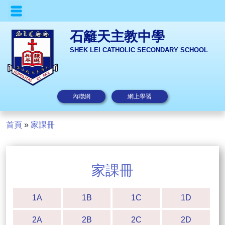
石籬天主教中學
SHEK LEI CATHOLIC SECONDARY SCHOOL
內聯網
網上學習
首頁
»
家課冊
家課冊
1A
1B
1C
1D
2A
2B
2C
2D