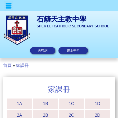
石籬天主教中學
SHEK LEI CATHOLIC SECONDARY SCHOOL
內聯網
網上學習
首頁
»
家課冊
家課冊
1A
1B
1C
1D
2A
2B
2C
2D