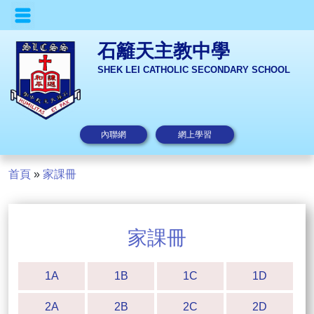
石籬天主教中學
SHEK LEI CATHOLIC SECONDARY SCHOOL
內聯網
網上學習
首頁
»
家課冊
家課冊
1A
1B
1C
1D
2A
2B
2C
2D