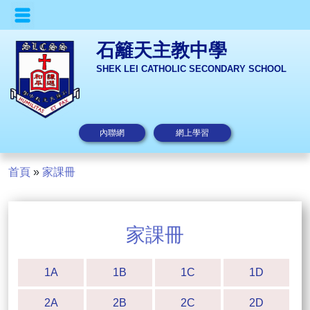
石籬天主教中學
SHEK LEI CATHOLIC SECONDARY SCHOOL
內聯網
網上學習
首頁
»
家課冊
家課冊
1A
1B
1C
1D
2A
2B
2C
2D