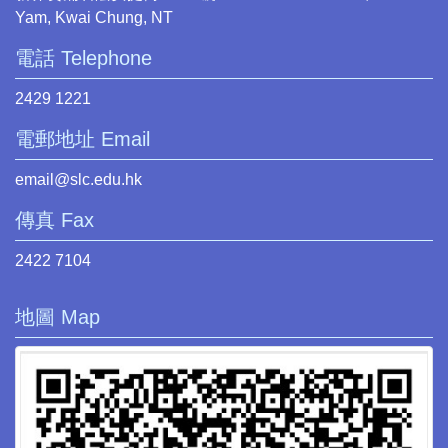
Yam, Kwai Chung, NT
電話 Telephone
2429 1221
電郵地址 Email
email@slc.edu.hk
傳真 Fax
2422 7104
地圖 Map