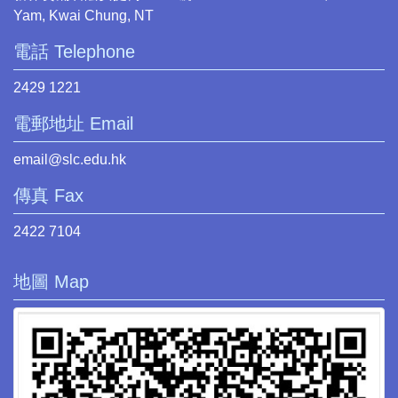
Yam, Kwai Chung, NT
電話 Telephone
2429 1221
電郵地址 Email
email@slc.edu.hk
傳真 Fax
2422 7104
地圖 Map