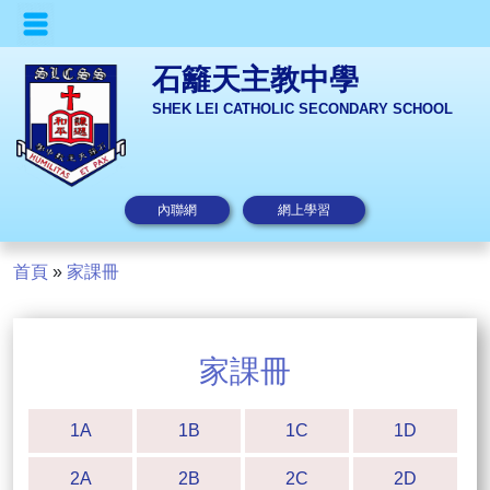
石籬天主教中學
SHEK LEI CATHOLIC SECONDARY SCHOOL
內聯網
網上學習
首頁
»
家課冊
家課冊
1A
1B
1C
1D
2A
2B
2C
2D