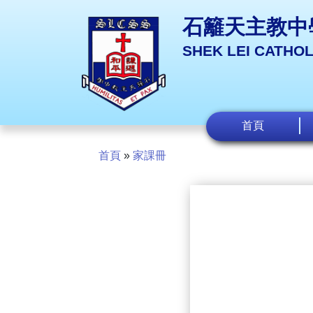
石籬天主教中
SHEK LEI CATHO
首頁
首頁
»
家課冊