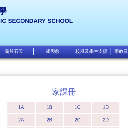
學
LIC SECONDARY SCHOOL
關於石天
學與教
校風及學生支援
宗教及
家課冊
1A
1B
1C
1D
2A
2B
2C
2D