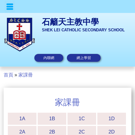
石籬天主教中學
SHEK LEI CATHOLIC SECONDARY SCHOOL
內聯網
網上學習
首頁
»
家課冊
家課冊
1A
1B
1C
1D
2A
2B
2C
2D