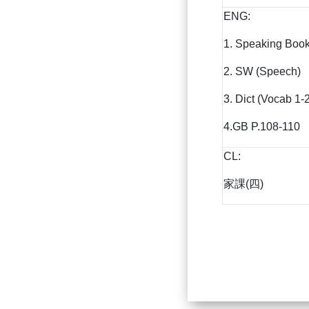
ENG:
1. Speaking Book
2. SW (Speech)
3. Dict (Vocab 1-
4.GB P.108-110
CL:
家課(四)