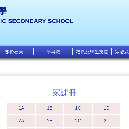
學
LIC SECONDARY SCHOOL
關於石天
學與教
校風及學生支援
宗教及
家課冊
1A
1B
1C
1D
2A
2B
2C
2D