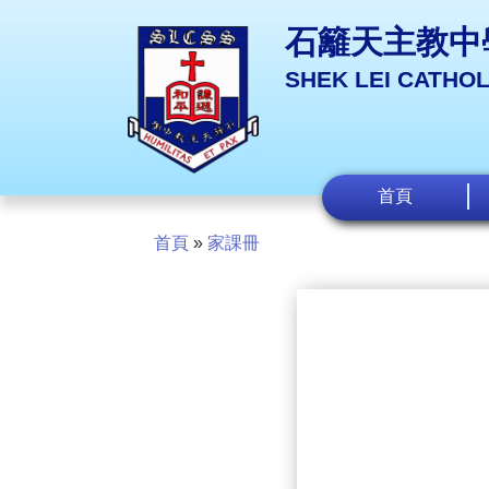
石籬天主教中
SHEK LEI CATHO
首頁
首頁
»
家課冊