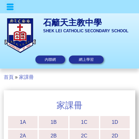
石籬天主教中學
SHEK LEI CATHOLIC SECONDARY SCHOOL
內聯網
網上學習
首頁
»
家課冊
家課冊
1A
1B
1C
1D
2A
2B
2C
2D