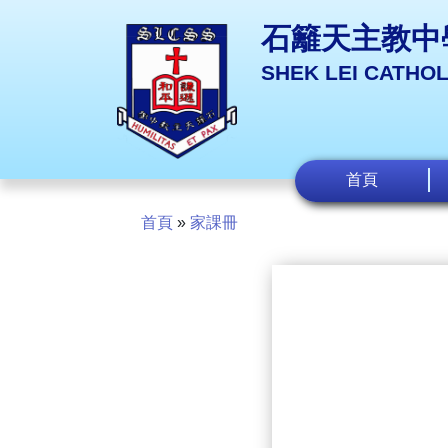
石籬天主教中
SHEK LEI CATHO
首頁
首頁
»
家課冊