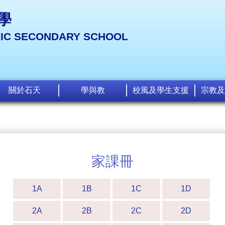
學
LIC SECONDARY SCHOOL
關於石天
學與教
校風及學生支援
宗教及
家課冊
1A
1B
1C
1D
2A
2B
2C
2D