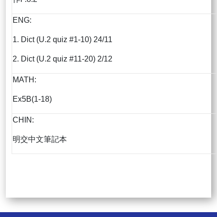
ENG:
1. Dict (U.2 quiz #1-10) 24/11
2. Dict (U.2 quiz #11-20) 2/12
MATH:
Ex5B(1-18)
CHIN:
明交中文筆記本