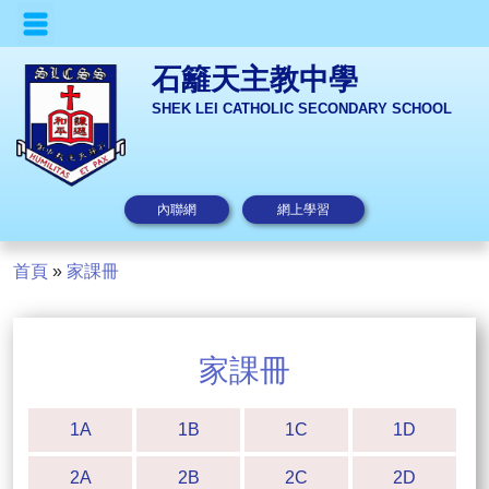
石籬天主教中學
SHEK LEI CATHOLIC SECONDARY SCHOOL
內聯網
網上學習
首頁
»
家課冊
家課冊
1A
1B
1C
1D
2A
2B
2C
2D