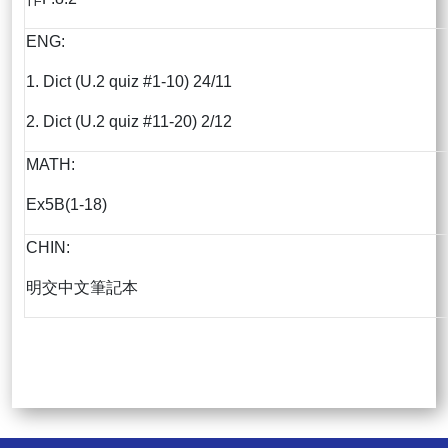
ENG:
1. Dict (U.2 quiz #1-10) 24/11
2. Dict (U.2 quiz #11-20) 2/12
MATH:
Ex5B(1-18)
CHIN:
明交中文筆記本