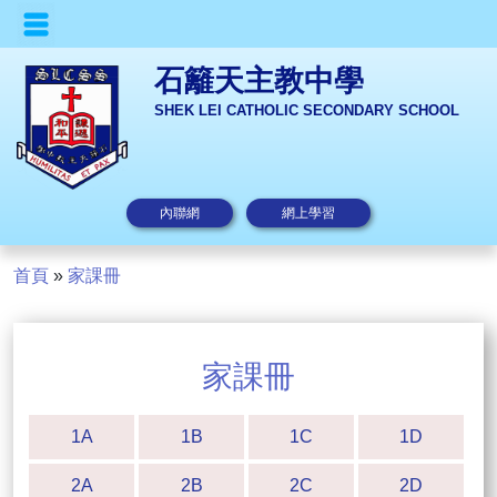
石籬天主教中學
SHEK LEI CATHOLIC SECONDARY SCHOOL
內聯網
網上學習
首頁
»
家課冊
家課冊
1A
1B
1C
1D
2A
2B
2C
2D