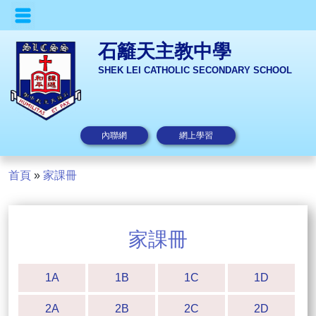
石籬天主教中學
SHEK LEI CATHOLIC SECONDARY SCHOOL
內聯網
網上學習
首頁
»
家課冊
家課冊
1A
1B
1C
1D
2A
2B
2C
2D