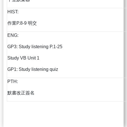
HIST:
作業P.8-9 明交
ENG:
GP3: Study listening P.1-25
Study VB Unit 1
GP1: Study listening quiz
PTH:
默書改正簽名