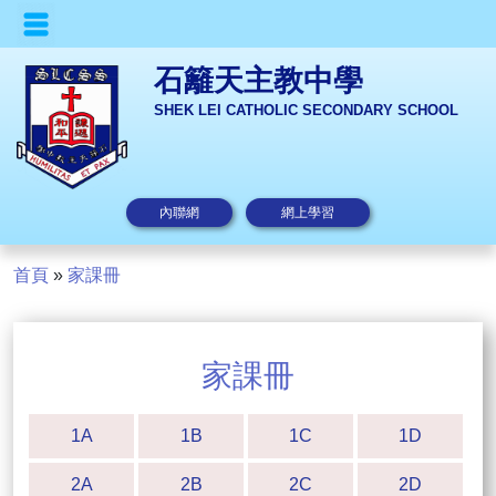
石籬天主教中學
SHEK LEI CATHOLIC SECONDARY SCHOOL
內聯網
網上學習
首頁
»
家課冊
家課冊
1A
1B
1C
1D
2A
2B
2C
2D