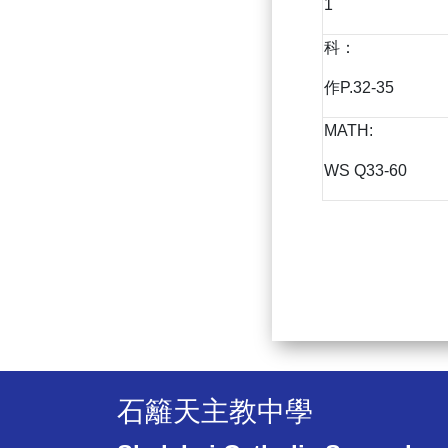
1
科：
作P.32-35
MATH:
WS Q33-60
石籬天主教中學