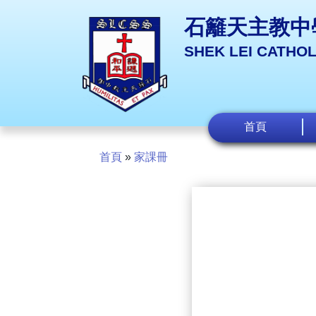
石籬天主教中
SHEK LEI CATHO
首頁
首頁
»
家課冊