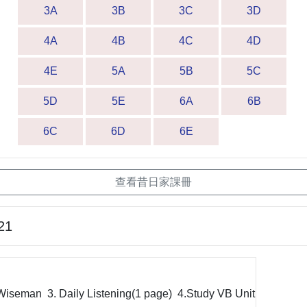
3A
3B
3C
3D
4A
4B
4C
4D
4E
5A
5B
5C
5D
5E
6A
6B
6C
6D
6E
查看昔日家課冊
21
Wiseman 3. Daily Listening(1 page) 4.Study VB Unit