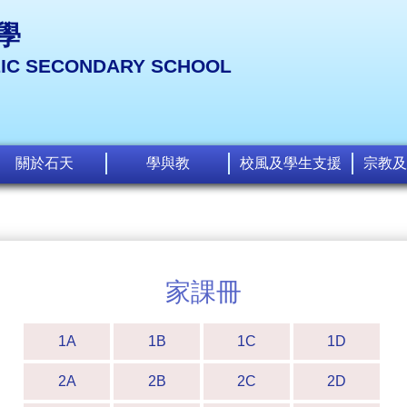
學
LIC SECONDARY SCHOOL
關於石天
學與教
校風及學生支援
宗教及
家課冊
1A
1B
1C
1D
2A
2B
2C
2D