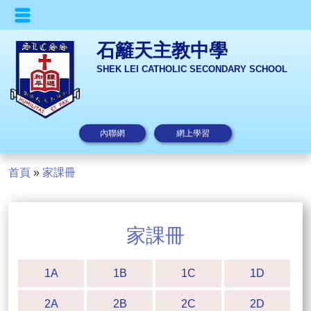
石籬天主教中學
SHEK LEI CATHOLIC SECONDARY SCHOOL
內聯網
網上學習
首頁
»
家課冊
家課冊
1A
1B
1C
1D
2A
2B
2C
2D