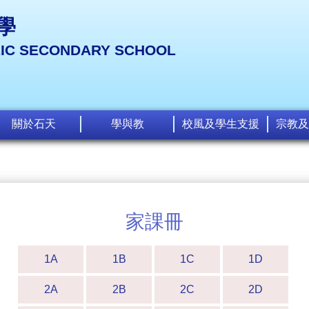
學
LIC SECONDARY SCHOOL
關於石天
學與教
校風及學生支援
宗教及
家課冊
1A
1B
1C
1D
2A
2B
2C
2D