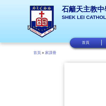
石籬天主教中
SHEK LEI CATHO
首頁
首頁
»
家課冊