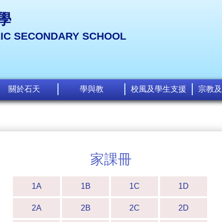
學
LIC SECONDARY SCHOOL
關於石天
學與教
校風及學生支援
宗教及
家課冊
1A
1B
1C
1D
2A
2B
2C
2D