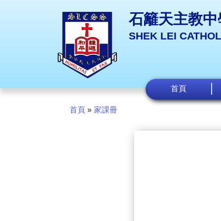
石籬天主教中
SHEK LEI CATHO
首頁
首頁
»
家課冊