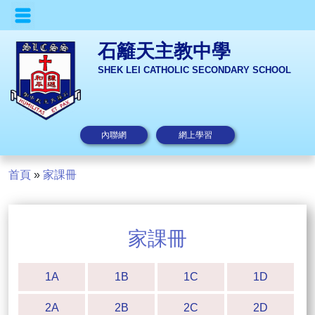
石籬天主教中學
SHEK LEI CATHOLIC SECONDARY SCHOOL
內聯網
網上學習
首頁
»
家課冊
家課冊
1A
1B
1C
1D
2A
2B
2C
2D