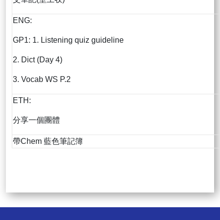
ENG:
GP1: 1. Listening quiz guideline
2. Dict (Day 4)
3. Vocab WS P.2
ETH:
分享一個團體
帶Chem 藍色筆記簿