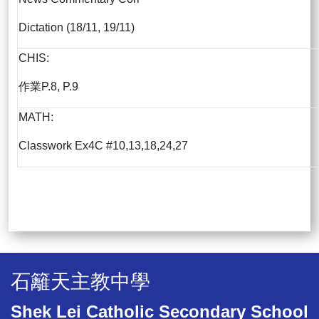
Dictation (18/11, 19/11)
CHIS:
作業P.8, P.9
MATH:
Classwork Ex4C #10,13,18,24,27
石籬天主教中學
Shek Lei Catholic Secondary School