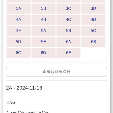
3A
3B
3C
3D
4A
4B
4C
4D
4E
5A
5B
5C
5D
5E
6A
6B
6C
6D
6E
查看昔日家課冊
2A - 2024-11-13
ENG:
News Commentary Corr