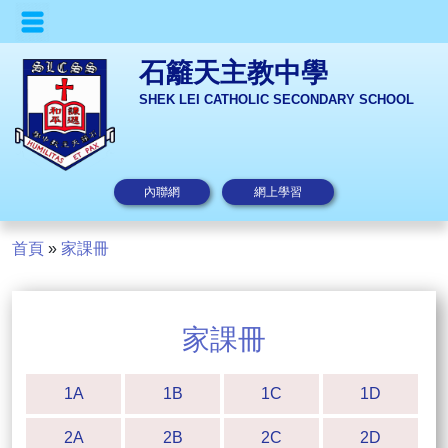
石籬天主教中學
SHEK LEI CATHOLIC SECONDARY SCHOOL
內聯網
網上學習
首頁
»
家課冊
家課冊
1A
1B
1C
1D
2A
2B
2C
2D