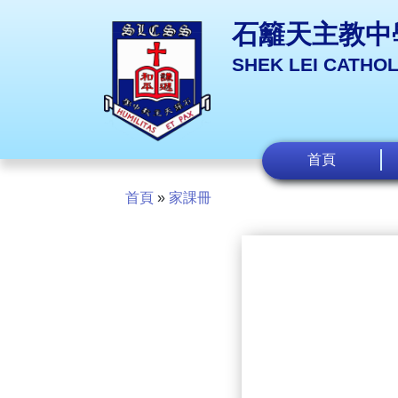
石籬天主教中
SHEK LEI CATHO
首頁
首頁
»
家課冊