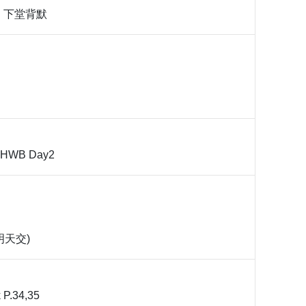
段，下堂背默
6 HWB Day2
明天交)
 P.34,35