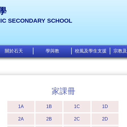
學
LIC SECONDARY SCHOOL
關於石天
學與教
校風及學生支援
宗教及
家課冊
1A
1B
1C
1D
2A
2B
2C
2D