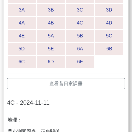
3A
3B
3C
3D
4A
4B
4C
4D
4E
5A
5B
5C
5D
5E
6A
6B
6C
6D
6E
查看昔日家課冊
4C - 2024-11-11
地理：
帶小測問題卷、正負關係