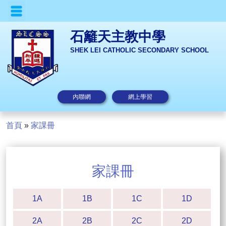
石籬天主教中學
SHEK LEI CATHOLIC SECONDARY SCHOOL
內聯網
網上學習
首頁
»
家課冊
家課冊
1A
1B
1C
1D
2A
2B
2C
2D