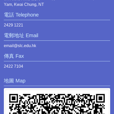
Yam, Kwai Chung, NT
電話 Telephone
2429 1221
電郵地址 Email
email@slc.edu.hk
傳真 Fax
2422 7104
地圖 Map