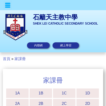
石籬天主教中學
SHEK LEI CATHOLIC SECONDARY SCHOOL
內聯網
網上學習
首頁
»
家課冊
家課冊
1A
1B
1C
1D
2A
2B
2C
2D