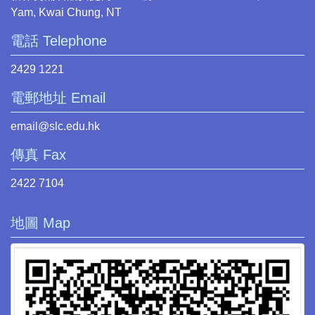
Yam, Kwai Chung, NT
電話 Telephone
2429 1221
電郵地址 Email
email@slc.edu.hk
傳真 Fax
2422 7104
地圖 Map