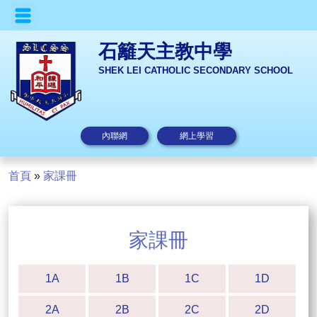
石籬天主教中學
SHEK LEI CATHOLIC SECONDARY SCHOOL
內聯網
網上學習
首頁
»
家課冊
家課冊
1A
1B
1C
1D
2A
2B
2C
2D