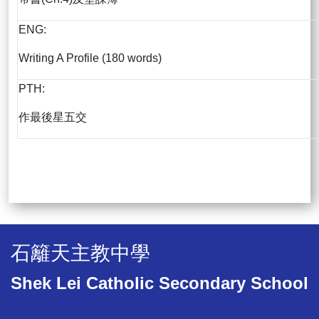
ENG:
Writing A Profile (180 words)
PTH:
作最後星五交
石籬天主教中學
Shek Lei Catholic Secondary School