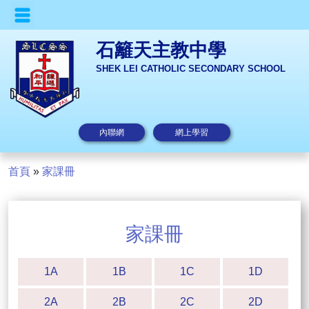
石籬天主教中學
SHEK LEI CATHOLIC SECONDARY SCHOOL
內聯網
網上學習
首頁
»
家課冊
家課冊
1A
1B
1C
1D
2A
2B
2C
2D