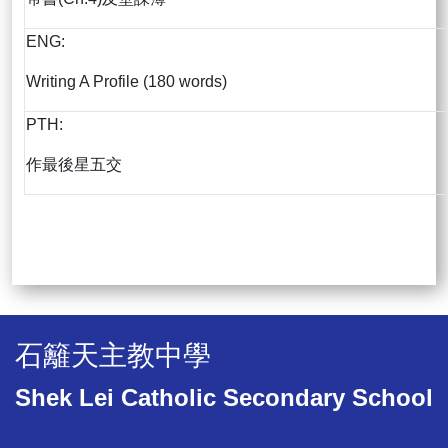
ENG:
Writing A Profile (180 words)
PTH:
作最後星五交
石籬天主教中學
Shek Lei Catholic Secondary School