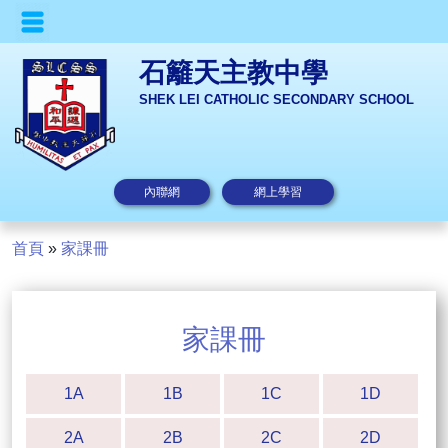
石籬天主教中學
SHEK LEI CATHOLIC SECONDARY SCHOOL
內聯網
網上學習
首頁
»
家課冊
家課冊
1A
1B
1C
1D
2A
2B
2C
2D