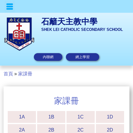
石籬天主教中學
SHEK LEI CATHOLIC SECONDARY SCHOOL
內聯網
網上學習
首頁
»
家課冊
家課冊
1A
1B
1C
1D
2A
2B
2C
2D