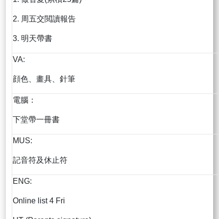
2. 周五交閲讀報告
3. 明天帶書
VA:
顔色、畫具、針筆
電腦：
下堂帶一冊書
MUS:
記音符及休止符
ENG:
Online list 4 Fri