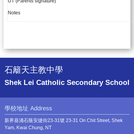
UT (Parents signature)
Notes
石籬天主教中學
Shek Lei Catholic Secondary School
學校地址 Address
新界葵涌石蔭安捷街23-31號 23-31 On Chit Street, Shek
Yam, Kwai Chung, NT