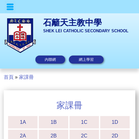
石籬天主教中學
SHEK LEI CATHOLIC SECONDARY SCHOOL
內聯網
網上學習
首頁
»
家課冊
家課冊
1A
1B
1C
1D
2A
2B
2C
2D