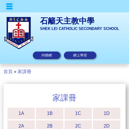
石籬天主教中學
SHEK LEI CATHOLIC SECONDARY SCHOOL
內聯網
網上學習
首頁
»
家課冊
家課冊
1A
1B
1C
1D
2A
2B
2C
2D