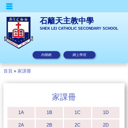
石籬天主教中學
SHEK LEI CATHOLIC SECONDARY SCHOOL
內聯網
網上學習
首頁
»
家課冊
家課冊
1A
1B
1C
1D
2A
2B
2C
2D