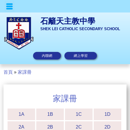
石籬天主教中學
SHEK LEI CATHOLIC SECONDARY SCHOOL
內聯網
網上學習
首頁
»
家課冊
家課冊
1A
1B
1C
1D
2A
2B
2C
2D