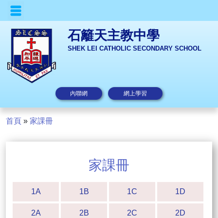
石籬天主教中學
SHEK LEI CATHOLIC SECONDARY SCHOOL
內聯網
網上學習
首頁
»
家課冊
家課冊
1A
1B
1C
1D
2A
2B
2C
2D