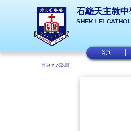
石籬天主教中
SHEK LEI CATHO
首頁
首頁
»
家課冊