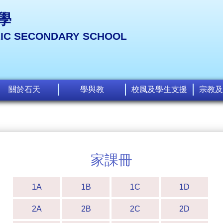
學
LIC SECONDARY SCHOOL
關於石天
學與教
校風及學生支援
宗教及
家課冊
1A
1B
1C
1D
2A
2B
2C
2D