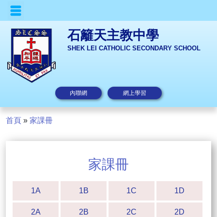
石籬天主教中學
SHEK LEI CATHOLIC SECONDARY SCHOOL
內聯網
網上學習
首頁
»
家課冊
家課冊
1A
1B
1C
1D
2A
2B
2C
2D