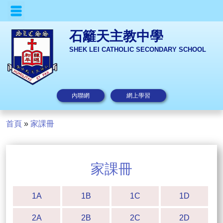
石籬天主教中學
SHEK LEI CATHOLIC SECONDARY SCHOOL
內聯網
網上學習
首頁
»
家課冊
家課冊
1A
1B
1C
1D
2A
2B
2C
2D