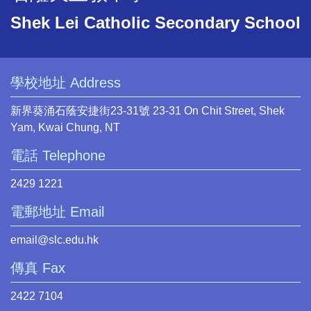
Shek Lei Catholic Secondary School
學校地址 Address
新界葵涌石蔭安捷街23-31號 23-31 On Chit Street, Shek
Yam, Kwai Chung, NT
電話 Telephone
2429 1221
電郵地址 Email
email@slc.edu.hk
傳真 Fax
2422 7104