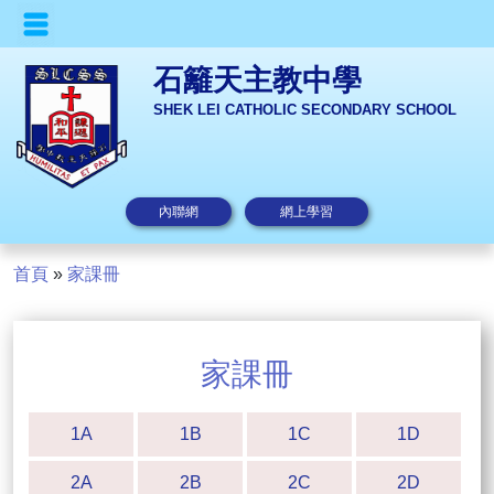
石籬天主教中學
SHEK LEI CATHOLIC SECONDARY SCHOOL
內聯網
網上學習
首頁
»
家課冊
家課冊
1A
1B
1C
1D
2A
2B
2C
2D