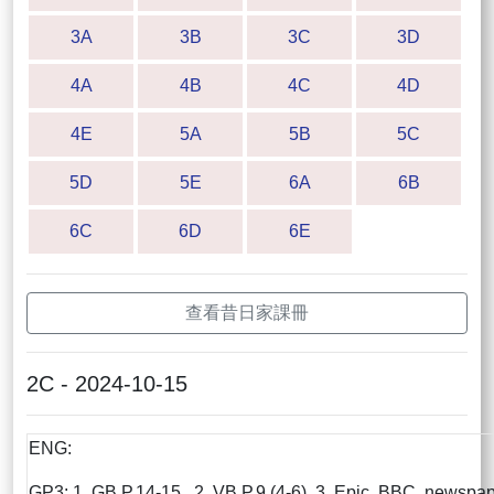
3A
3B
3C
3D
4A
4B
4C
4D
4E
5A
5B
5C
5D
5E
6A
6B
6C
6D
6E
查看昔日家課冊
2C - 2024-10-15
ENG:
GP3: 1. GB P.14-15 2. VB P.9 (4-6) 3. Epic, BBC, newspa