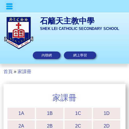
石籬天主教中學
SHEK LEI CATHOLIC SECONDARY SCHOOL
內聯網
網上學習
首頁
»
家課冊
家課冊
1A
1B
1C
1D
2A
2B
2C
2D