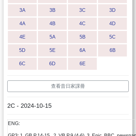
3A
3B
3C
3D
4A
4B
4C
4D
4E
5A
5B
5C
5D
5E
6A
6B
6C
6D
6E
查看昔日家課冊
2C - 2024-10-15
ENG:
GP3: 1. GB P.14-15 2. VB P.9 (4-6) 3. Epic, BBC, newspa