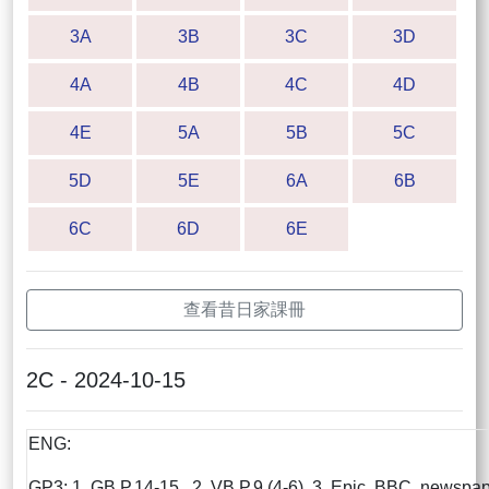
3A
3B
3C
3D
4A
4B
4C
4D
4E
5A
5B
5C
5D
5E
6A
6B
6C
6D
6E
查看昔日家課冊
2C - 2024-10-15
ENG:
GP3: 1. GB P.14-15 2. VB P.9 (4-6) 3. Epic, BBC, newspa