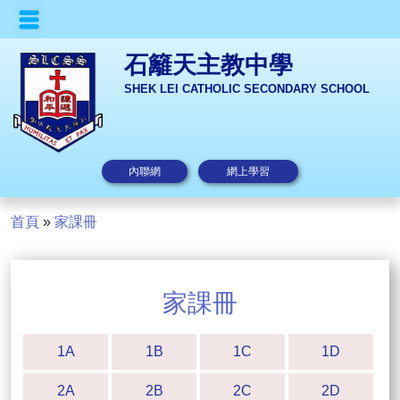
石籬天主教中學
SHEK LEI CATHOLIC SECONDARY SCHOOL
內聯網
網上學習
首頁
»
家課冊
家課冊
1A
1B
1C
1D
2A
2B
2C
2D