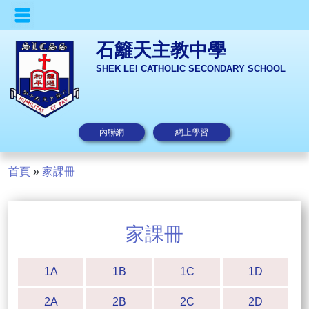
石籬天主教中學
SHEK LEI CATHOLIC SECONDARY SCHOOL
內聯網
網上學習
首頁
»
家課冊
家課冊
1A
1B
1C
1D
2A
2B
2C
2D