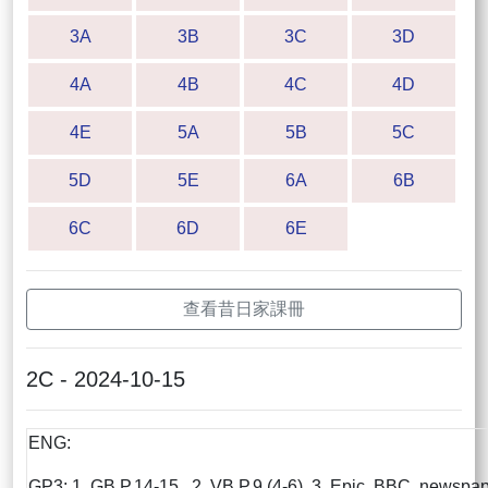
3A
3B
3C
3D
4A
4B
4C
4D
4E
5A
5B
5C
5D
5E
6A
6B
6C
6D
6E
查看昔日家課冊
2C - 2024-10-15
ENG:
GP3: 1. GB P.14-15 2. VB P.9 (4-6) 3. Epic, BBC, newspa