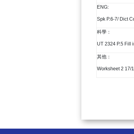
ENG:
Spk P.6-7/ Dict 
科學：
UT 2324 P.5 Fill 
其他：
Worksheet 2 17/