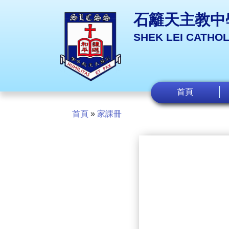
石籬天主教中
SHEK LEI CATHO
首頁
首頁
»
家課冊