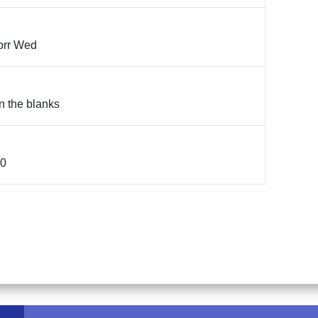
Corr Wed
in the blanks
10