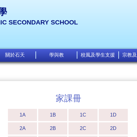
學
LIC SECONDARY SCHOOL
關於石天
學與教
校風及學生支援
宗教及
家課冊
1A
1B
1C
1D
2A
2B
2C
2D