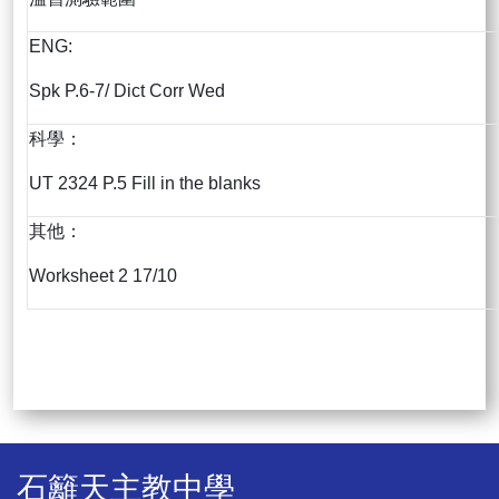
ENG:
Spk P.6-7/ Dict Corr Wed
科學：
UT 2324 P.5 Fill in the blanks
其他：
Worksheet 2 17/10
石籬天主教中學