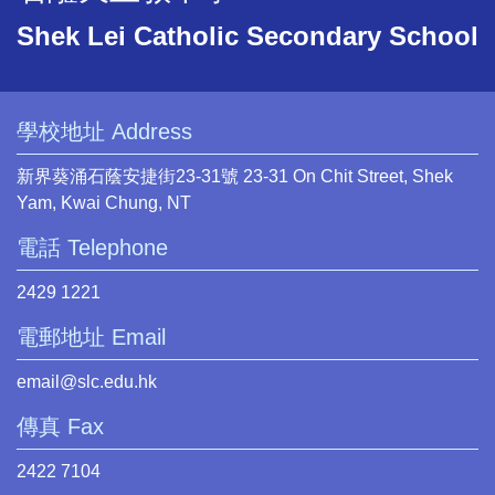
Shek Lei Catholic Secondary School
學校地址 Address
新界葵涌石蔭安捷街23-31號 23-31 On Chit Street, Shek
Yam, Kwai Chung, NT
電話 Telephone
2429 1221
電郵地址 Email
email@slc.edu.hk
傳真 Fax
2422 7104