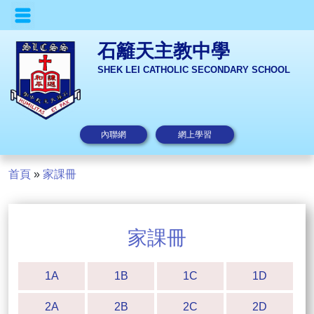
石籬天主教中學
SHEK LEI CATHOLIC SECONDARY SCHOOL
內聯網
網上學習
首頁
»
家課冊
家課冊
1A
1B
1C
1D
2A
2B
2C
2D