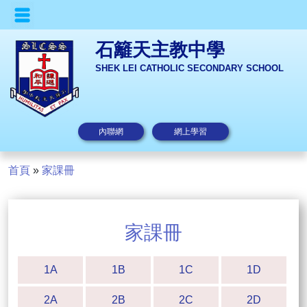
石籬天主教中學
SHEK LEI CATHOLIC SECONDARY SCHOOL
內聯網
網上學習
首頁
»
家課冊
家課冊
1A
1B
1C
1D
2A
2B
2C
2D